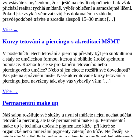
vy vstáváte s myšlenkou, že si ještě na chvíli odpočinete. Pak však
přichází realita: rychlá snídaně, výběr oblečení a samozřejmě líčení.
Pokud jste zvyklá věnovat svůj čas dokonalému vzhledu,
pravděpodobně trávíte u zrcadla alespoň 15–30 minut […]
Více →
Kurzy tetování a piercingu s akreditací MŠMT
V posledních letech tetování a piercing přestaly být jen subkulturou
a staly se uměleckou formou, kterou si oblíbilo široké spektrum
populace. Rozhodli jste se pro kariéru tetovacího nebo
piercingového umělce? Nebo si jen chcete rozšířit své dovednosti?
Pak jste na správném místě. Naše akreditované kurzy tetování a
piercingu jsou navrženy tak, aby vás vybavily vším […]
Více →
Permanentní make up
Náš salon rozšiřuje své služby a nyní si můžete nejen nechat udělat
tetování a piercing, ale také permanentní make-up. Permanentní
make up je technika dočasné pigmentace kůže, při které se
organické nebo minerální pigmenty zatetují do kůže. Nejčastěji se
tetuje obočí, oční linky nebo rty a cílem je vytvořit vzhled přirozeně