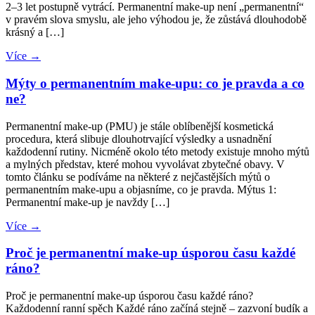
2–3 let postupně vytrácí. Permanentní make-up není „permanentní“
v pravém slova smyslu, ale jeho výhodou je, že zůstává dlouhodobě
krásný a […]
Více →
Mýty o permanentním make-upu: co je pravda a co
ne?
Permanentní make-up (PMU) je stále oblíbenější kosmetická
procedura, která slibuje dlouhotrvající výsledky a usnadnění
každodenní rutiny. Nicméně okolo této metody existuje mnoho mýtů
a mylných představ, které mohou vyvolávat zbytečné obavy. V
tomto článku se podíváme na některé z nejčastějších mýtů o
permanentním make-upu a objasníme, co je pravda. Mýtus 1:
Permanentní make-up je navždy […]
Více →
Proč je permanentní make-up úsporou času každé
ráno?
Proč je permanentní make-up úsporou času každé ráno?
Každodenní ranní spěch Každé ráno začíná stejně – zazvoní budík a