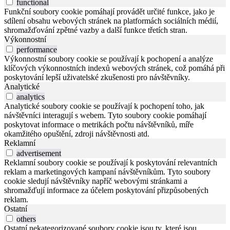
functional
Funkční soubory cookie pomáhají provádět určité funkce, jako je
sdílení obsahu webových stránek na platformách sociálních médií,
shromažďování zpětné vazby a další funkce třetích stran.
Výkonnostní
performance
Výkonnostní soubory cookie se používají k pochopení a analýze
klíčových výkonnostních indexů webových stránek, což pomáhá při
poskytování lepší uživatelské zkušenosti pro návštěvníky.
Analytické
analytics
Analytické soubory cookie se používají k pochopení toho, jak
návštěvníci interagují s webem. Tyto soubory cookie pomáhají
poskytovat informace o metrikách počtu návštěvníků, míře
okamžitého opuštění, zdroji návštěvnosti atd.
Reklamní
advertisement
Reklamní soubory cookie se používají k poskytování relevantních
reklam a marketingových kampaní návštěvníkům. Tyto soubory
cookie sledují návštěvníky napříč webovými stránkami a
shromažďují informace za účelem poskytování přizpůsobených
reklam.
Ostatní
others
Ostatní nekategorizované soubory cookie jsou ty, které jsou