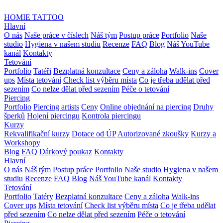
HOMIE TATTOO
Hlavní
O nás
Naše práce v číslech
Náš tým
Postup práce
Portfolio
Naše
studio
Hygiena v našem studiu
Recenze
FAQ
Blog
Náš YouTube
kanál
Kontakty
Tetování
Portfolio
Tatéři
Bezplatná konzultace
Ceny a záloha
Walk-ins
Cover
ups
Místa tetování
Check list výběru místa
Co je třeba udělat před
sezením
Co nelze dělat před sezením
Péče o tetování
Piercing
Portfolio
Piercing artists
Ceny
Online objednání na piercing
Druhy
šperků
Hojení piercingu
Kontrola piercingu
Kurzy
Rekvalifikační kurzy
⁠Dotace od ÚP
Autorizované zkoušky
Kurzy a
Workshopy
Blog
FAQ
Dárkový poukaz
Kontakty
Hlavní
O nás
Náš tým
Postup práce
Portfolio
Naše studio
Hygiena v našem
studiu
Recenze
FAQ
Blog
Náš YouTube kanál
Kontakty
Tetování
Portfolio
Tatéry
Bezplatná konzultace
Ceny a záloha
Walk-ins
Cover ups
Místa tetování
Check list výběru místa
Co je třeba udělat
před sezením
Co nelze dělat před sezením
Péče o tetování