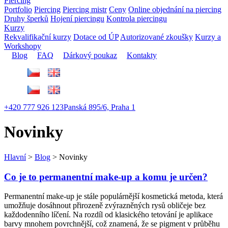
Piercing
Portfolio
Piercing
Piercing mistr
Ceny
Online objednání na piercing
Druhy šperků
Hojení piercingu
Kontrola piercingu
Kurzy
Rekvalifikační kurzy
⁠Dotace od ÚP
Autorizované zkoušky
Kurzy a
Workshopy
Blog
FAQ
Dárkový poukaz
Kontakty
+420 777 926 123
Panská 895/6, Praha 1
Novinky
Hlavní
>
Blog
>
Novinky
Co je to permanentní make-up a komu je určen?
Permanentní make-up je stále populárnější kosmetická metoda, která
umožňuje dosáhnout přirozeně zvýrazněných rysů obličeje bez
každodenního líčení. Na rozdíl od klasického tetování je aplikace
barvy mnohem povrchnější, což znamená, že se pigment v průběhu