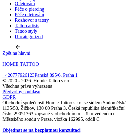
O tetování
Péče o piercing
Péče o tetování
Rozhovor s tatery
Tattoo artists
Tattoo styly
Uncategorized
Zpět na hlavní
HOMIE TATTOO
+420777926123
Panská 895/6, Praha 1
© 2020 -
2026. Homie Tattoo s.r.o.
Všechna práva vyhrazena
Předvolby souhlasu
GDPR
Obchodní společnosti Homie Tattoo s.r.o. se sídlem Sudoměřská
1135/50, Žižkov, 130 00 Praha 3, Česká republika identifikační
číslo: 29051363 zapsané v obchodním rejstříku vedeném u
Městského soudu v Praze, vložka 162995, oddíl C
Objednat se na bezplatnou konzultaci