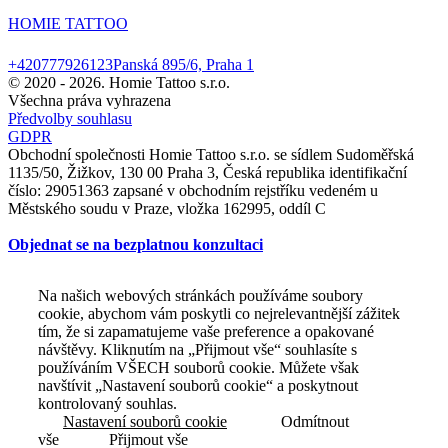
HOMIE TATTOO
+420777926123
Panská 895/6, Praha 1
© 2020 -
2026. Homie Tattoo s.r.o.
Všechna práva vyhrazena
Předvolby souhlasu
GDPR
Obchodní společnosti Homie Tattoo s.r.o. se sídlem Sudoměřská
1135/50, Žižkov, 130 00 Praha 3, Česká republika identifikační
číslo: 29051363 zapsané v obchodním rejstříku vedeném u
Městského soudu v Praze, vložka 162995, oddíl C
Objednat se na bezplatnou konzultaci
Na našich webových stránkách používáme soubory
cookie, abychom vám poskytli co nejrelevantnější zážitek
tím, že si zapamatujeme vaše preference a opakované
návštěvy. Kliknutím na „Přijmout vše“ souhlasíte s
používáním VŠECH souborů cookie. Můžete však
navštívit „Nastavení souborů cookie“ a poskytnout
kontrolovaný souhlas.
Nastavení souborů cookie
Odmítnout
vše
Přijmout vše