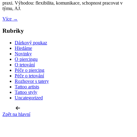
praxi. Výhodou: flexibilita, komunikace, schopnost pracovat v
týmu, AJ.
Více →
Rubriky
Dárkový poukaz
Hledáme
Novinky
O piercingu
O tetování
Péče o piercing
Péče o tetování
Rozhovor s tatery
Tattoo artists
Tattoo styly
Uncategorized
Zpět na hlavní