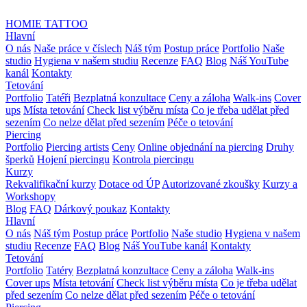
HOMIE TATTOO
Hlavní
O nás
Naše práce v číslech
Náš tým
Postup práce
Portfolio
Naše
studio
Hygiena v našem studiu
Recenze
FAQ
Blog
Náš YouTube
kanál
Kontakty
Tetování
Portfolio
Tatéři
Bezplatná konzultace
Ceny a záloha
Walk-ins
Cover
ups
Místa tetování
Check list výběru místa
Co je třeba udělat před
sezením
Co nelze dělat před sezením
Péče o tetování
Piercing
Portfolio
Piercing artists
Ceny
Online objednání na piercing
Druhy
šperků
Hojení piercingu
Kontrola piercingu
Kurzy
Rekvalifikační kurzy
⁠Dotace od ÚP
Autorizované zkoušky
Kurzy a
Workshopy
Blog
FAQ
Dárkový poukaz
Kontakty
Hlavní
O nás
Náš tým
Postup práce
Portfolio
Naše studio
Hygiena v našem
studiu
Recenze
FAQ
Blog
Náš YouTube kanál
Kontakty
Tetování
Portfolio
Tatéry
Bezplatná konzultace
Ceny a záloha
Walk-ins
Cover ups
Místa tetování
Check list výběru místa
Co je třeba udělat
před sezením
Co nelze dělat před sezením
Péče o tetování