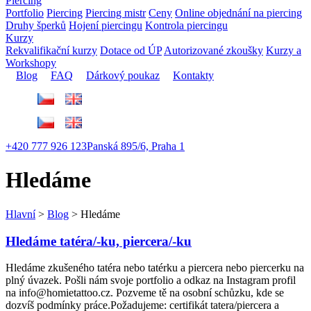
Piercing
Portfolio
Piercing
Piercing mistr
Ceny
Online objednání na piercing
Druhy šperků
Hojení piercingu
Kontrola piercingu
Kurzy
Rekvalifikační kurzy
⁠Dotace od ÚP
Autorizované zkoušky
Kurzy a
Workshopy
Blog
FAQ
Dárkový poukaz
Kontakty
+420 777 926 123
Panská 895/6, Praha 1
Hledáme
Hlavní
>
Blog
>
Hledáme
Hledáme tatéra/-ku, piercera/-ku
Hledáme zkušeného tatéra nebo tatérku a piercera nebo piercerku na
plný úvazek. Pošli nám svoje portfolio a odkaz na Instagram profil
na info@homietattoo.cz. Pozveme tě na osobní schůzku, kde se
dozvíš podmínky práce.Požadujeme: certifikát tatera/piercera a