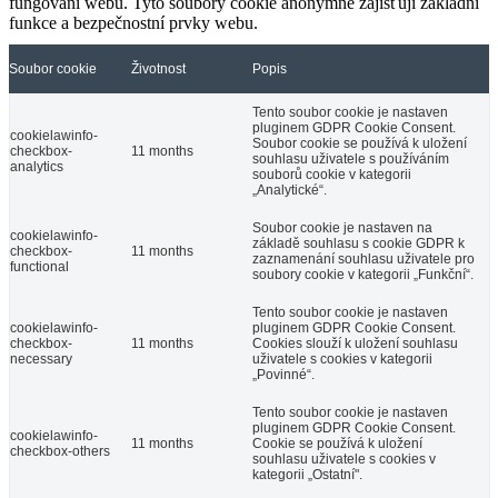
fungování webu. Tyto soubory cookie anonymně zajišťují základní
funkce a bezpečnostní prvky webu.
Soubor cookie
Životnost
Popis
Tento soubor cookie je nastaven
pluginem GDPR Cookie Consent.
cookielawinfo-
Soubor cookie se používá k uložení
checkbox-
11 months
souhlasu uživatele s používáním
analytics
souborů cookie v kategorii
„Analytické“.
Soubor cookie je nastaven na
cookielawinfo-
základě souhlasu s cookie GDPR k
checkbox-
11 months
zaznamenání souhlasu uživatele pro
functional
soubory cookie v kategorii „Funkční“.
Tento soubor cookie je nastaven
cookielawinfo-
pluginem GDPR Cookie Consent.
checkbox-
11 months
Cookies slouží k uložení souhlasu
necessary
uživatele s cookies v kategorii
„Povinné“.
Tento soubor cookie je nastaven
pluginem GDPR Cookie Consent.
cookielawinfo-
11 months
Cookie se používá k uložení
checkbox-others
souhlasu uživatele s cookies v
kategorii „Ostatní".