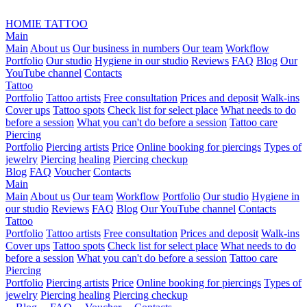
HOMIE TATTOO
Main
Main
About us
Our business in numbers
Our team
Workflow
Portfolio
Our studio
Hygiene in our studio
Reviews
FAQ
Blog
Our
YouTube channel
Contacts
Tattoo
Portfolio
Tattoo artists
Free consultation
Prices and deposit
Walk-ins
Cover ups
Tattoo spots
Check list for select place
What needs to do
before a session
What you can't do before a session
Tattoo care
Piercing
Portfolio
Piercing artists
Price
Online booking for piercings
Types of
jewelry
Piercing healing
Piercing checkup
Blog
FAQ
Voucher
Contacts
Main
Main
About us
Our team
Workflow
Portfolio
Our studio
Hygiene in
our studio
Reviews
FAQ
Blog
Our YouTube channel
Contacts
Tattoo
Portfolio
Tattoo artists
Free consultation
Prices and deposit
Walk-ins
Cover ups
Tattoo spots
Check list for select place
What needs to do
before a session
What you can't do before a session
Tattoo care
Piercing
Portfolio
Piercing artists
Price
Online booking for piercings
Types of
jewelry
Piercing healing
Piercing checkup