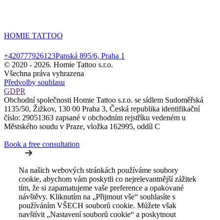
HOMIE TATTOO
+420777926123
Panská 895/6, Praha 1
© 2020 -
2026. Homie Tattoo s.r.o.
Všechna práva vyhrazena
Předvolby souhlasu
GDPR
Obchodní společnosti Homie Tattoo s.r.o. se sídlem Sudoměřská
1135/50, Žižkov, 130 00 Praha 3, Česká republika identifikační
číslo: 29051363 zapsané v obchodním rejstříku vedeném u
Městského soudu v Praze, vložka 162995, oddíl C
Book a free consultation
Na našich webových stránkách používáme soubory
cookie, abychom vám poskytli co nejrelevantnější zážitek
tím, že si zapamatujeme vaše preference a opakované
návštěvy. Kliknutím na „Přijmout vše“ souhlasíte s
používáním VŠECH souborů cookie. Můžete však
navštívit „Nastavení souborů cookie“ a poskytnout