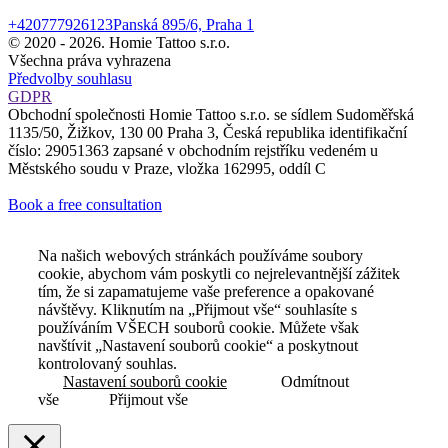
+420777926123
Panská 895/6, Praha 1
© 2020 -
2026. Homie Tattoo s.r.o.
Všechna práva vyhrazena
Předvolby souhlasu
GDPR
Obchodní společnosti Homie Tattoo s.r.o. se sídlem Sudoměřská
1135/50, Žižkov, 130 00 Praha 3, Česká republika identifikační
číslo: 29051363 zapsané v obchodním rejstříku vedeném u
Městského soudu v Praze, vložka 162995, oddíl C
Book a free consultation
Na našich webových stránkách používáme soubory
cookie, abychom vám poskytli co nejrelevantnější zážitek
tím, že si zapamatujeme vaše preference a opakované
návštěvy. Kliknutím na „Přijmout vše“ souhlasíte s
používáním VŠECH souborů cookie. Můžete však
navštívit „Nastavení souborů cookie“ a poskytnout
kontrolovaný souhlas.
Nastavení souborů cookie
Odmítnout
vše
Přijmout vše