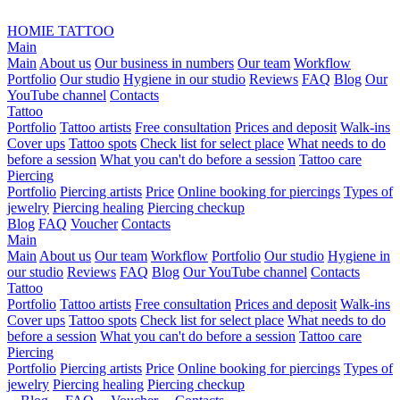
HOMIE TATTOO
Main
Main
About us
Our business in numbers
Our team
Workflow
Portfolio
Our studio
Hygiene in our studio
Reviews
FAQ
Blog
Our
YouTube channel
Contacts
Tattoo
Portfolio
Tattoo artists
Free consultation
Prices and deposit
Walk-ins
Cover ups
Tattoo spots
Check list for select place
What needs to do
before a session
What you can't do before a session
Tattoo care
Piercing
Portfolio
Piercing artists
Price
Online booking for piercings
Types of
jewelry
Piercing healing
Piercing checkup
Blog
FAQ
Voucher
Contacts
Main
Main
About us
Our team
Workflow
Portfolio
Our studio
Hygiene in
our studio
Reviews
FAQ
Blog
Our YouTube channel
Contacts
Tattoo
Portfolio
Tattoo artists
Free consultation
Prices and deposit
Walk-ins
Cover ups
Tattoo spots
Check list for select place
What needs to do
before a session
What you can't do before a session
Tattoo care
Piercing
Portfolio
Piercing artists
Price
Online booking for piercings
Types of
jewelry
Piercing healing
Piercing checkup