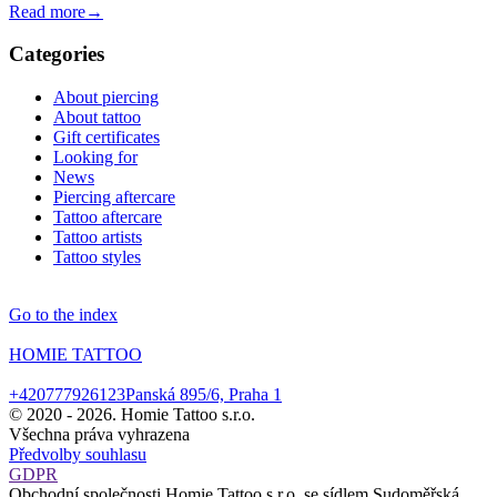
Read more→
Categories
About piercing
About tattoo
Gift certificates
Looking for
News
Piercing aftercare
Tattoo aftercare
Tattoo artists
Tattoo styles
Go to the index
HOMIE TATTOO
+420777926123
Panská 895/6, Praha 1
© 2020 -
2026. Homie Tattoo s.r.o.
Všechna práva vyhrazena
Předvolby souhlasu
GDPR
Obchodní společnosti Homie Tattoo s.r.o. se sídlem Sudoměřská