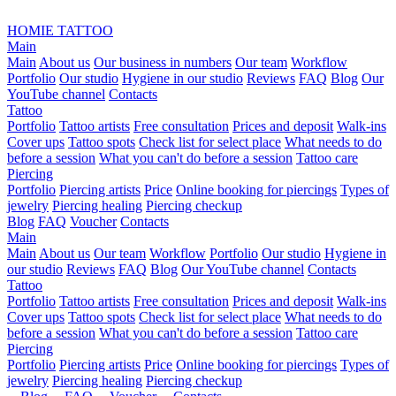
HOMIE TATTOO
Main
Main
About us
Our business in numbers
Our team
Workflow
Portfolio
Our studio
Hygiene in our studio
Reviews
FAQ
Blog
Our
YouTube channel
Contacts
Tattoo
Portfolio
Tattoo artists
Free consultation
Prices and deposit
Walk-ins
Cover ups
Tattoo spots
Check list for select place
What needs to do
before a session
What you can't do before a session
Tattoo care
Piercing
Portfolio
Piercing artists
Price
Online booking for piercings
Types of
jewelry
Piercing healing
Piercing checkup
Blog
FAQ
Voucher
Contacts
Main
Main
About us
Our team
Workflow
Portfolio
Our studio
Hygiene in
our studio
Reviews
FAQ
Blog
Our YouTube channel
Contacts
Tattoo
Portfolio
Tattoo artists
Free consultation
Prices and deposit
Walk-ins
Cover ups
Tattoo spots
Check list for select place
What needs to do
before a session
What you can't do before a session
Tattoo care
Piercing
Portfolio
Piercing artists
Price
Online booking for piercings
Types of
jewelry
Piercing healing
Piercing checkup